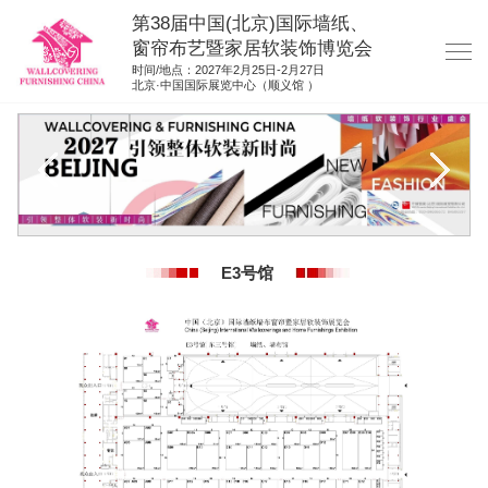
第38届中国(北京)国际墙纸、
窗帘布艺暨家居软装饰博览会
时间/地点：2027年2月25日-2月27日
北京·中国国际展览中心（顺义馆 ）
网站首页
展商服务
观众服务
展位图纸
E3号馆
资料下载
展位申请
集团展会
参展联络