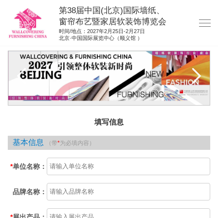
第38届中国(北京)国际墙纸、
窗帘布艺暨家居软装饰博览会
时间/地点：2027年2月25日-2月27日
北京·中国国际展览中心（顺义馆 ）
网站首页
展商服务
观众服务
展位图纸
填写信息
资料下载
基本信息
（带
*
为必填内容）
展位申请
集团展会
*
单位名称：
参展联络
品牌名称：
*
展出产品：