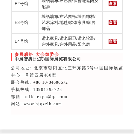
墙纸墙布/布艺窗帘/智能遮阳及
E2号馆
查看
配套
墙纸墙布/布艺窗帘/墙面饰材/
E3号馆
艺术涂料/地毯/软体家具/家居
查看
饰品
适老家具/适老厨卫/适老软装/
E4号馆
查看
户外家具/户外用品/阳光房
参展联络-大会组委会
中展智奥(北京)国际展览有限公司
公司地址: 北京市朝阳区北三环东路6号中国国际展览
中心一号馆四层460室
展会热线:
+86 10-84606672
手机热线: 13901295728
邮箱: build-expo@qq.com
网站: www.bjqzzlh.com