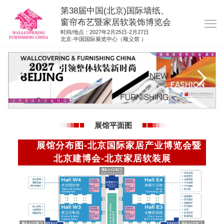
第38届中国(北京)国际墙纸、
窗帘布艺暨家居软装饰博览会
时间/地点：2027年2月25日-2月27日
北京·中国国际展览中心（顺义馆 ）
网站首页
展商服务
观众服务
展位图纸
展馆平面图
资料下载
展馆分布图-北京国际家居产业博览会暨
展位申请
北京建博会-北京家居软装展
集团展会
参展联络